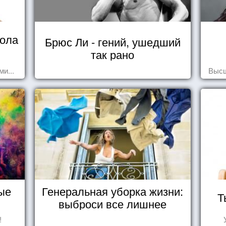
кола
Брюс Ли - гений, ушедший
так рано
и...
Высш
ые
Генеральная уборка жизни:
Т
выброси все лишнее
!