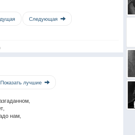
дущая
Следующая
я
Показать лучшие
азгаданном,
т,
адо нам,
​