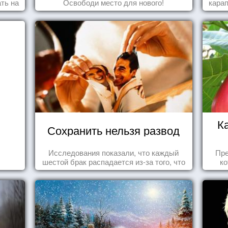
ть на
Освободи место для нового!
карап
ить
К
Сохранить нельзя развод
Исследования показали, что каждый
Пре
шестой брак распадается из-за того, что
ко
одного из супругов не устраивает та
вид
роль, которая выпала ему в семье.
се