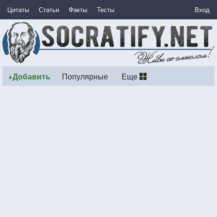
Цитаты
Статьи
Факты
Тесты
Вход
+Добавить
Популярные
Еще