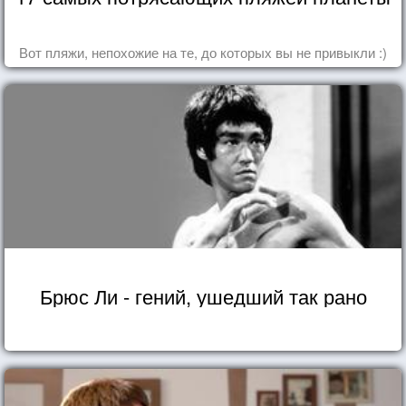
Вот пляжи, непохожие на те, до которых вы не привыкли :)
Брюс Ли - гений, ушедший так рано