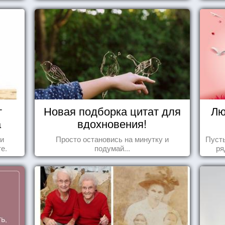
т
Новая подборка цитат для
Лю
а
вдохновения!
 и
Просто остановись на минутку и
Пуст
е.
подумай...
ря