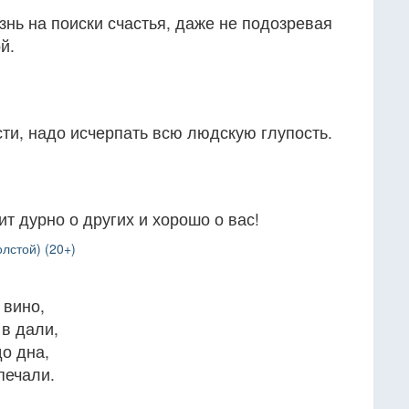
нь на поиски счастья, даже не подозревая
й.
ти, надо исчерпать всю людскую глупость.
ит дурно о других и хорошо о вас!
лстой) (20+)
 вино,
 в дали,
до дна,
печали.