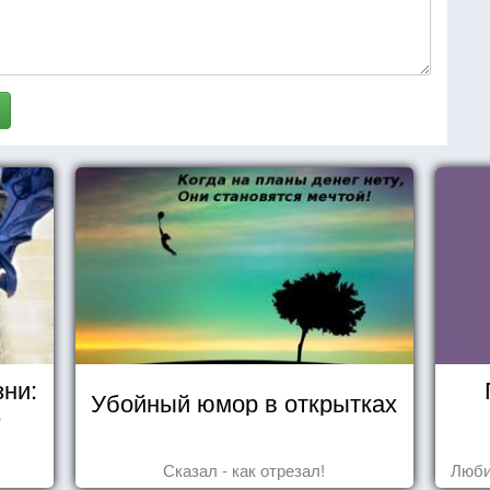
зни:
Убойный юмор в открытках
е
Сказал - как отрезал!
Люби