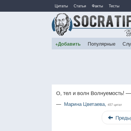
Цитаты
Статьи
Факты
Тесты
+Добавить
Популярные
Слу
О, тел и волн Волнуемость! 
—
Марина Цветаева,
457 цитат
Преды