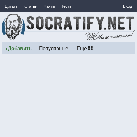
Цитаты
Статьи
Факты
Тесты
Вход
+Добавить
Популярные
Еще