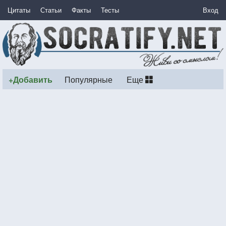
Цитаты
Статьи
Факты
Тесты
Вход
+Добавить
Популярные
Еще