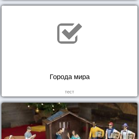
Города мира
тест