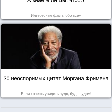
Интересные факты обо всем
20 неоспоримых цитат Моргана Фримена
Если хочешь увидеть чудо, будь чудом!