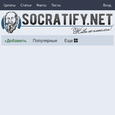
Цитаты
Статьи
Факты
Тесты
Вход
+Добавить
Популярные
Еще