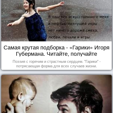
Самая крутая подборка - «Гарики» Игоря
Губермана. Читайте, получайте
удовольствие!
Поэзия с горячим и страстным сердцем. "Гарики" -
потрясающая форма для всех случаев жизни.