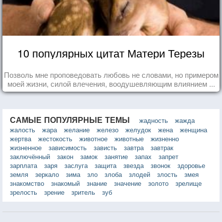
10 популярных цитат Матери Терезы
Позволь мне проповедовать любовь не словами, но примером
моей жизни, силой влечения, воодушевляющим влиянием ...
САМЫЕ ПОПУЛЯРНЫЕ ТЕМЫ
жадность
жажда
жалость
жара
желание
железо
желудок
жена
женщина
жертва
жестокость
животное
животные
жизненно
жизненное
зависимость
зависть
завтра
завтрак
заключённый
закон
замок
занятие
запах
запрет
зарплата
заря
заслуга
защита
звезда
звонок
здоровье
земля
зеркало
зима
зло
злоба
злодей
злость
змея
знакомство
знакомый
знание
значение
золото
зрелище
зрелость
зрение
зритель
зуб