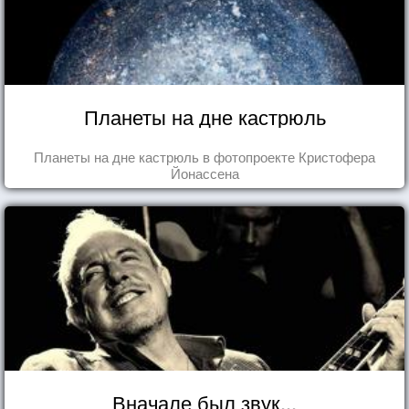
Планеты на дне кастрюль
Планеты на дне кастрюль в фотопроекте Кристофера
Йонассена
Вначале был звук...