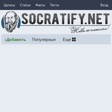
Цитаты
Статьи
Факты
Тесты
Вход
+Добавить
Популярные
Еще