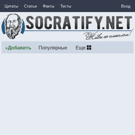
Цитаты
Статьи
Факты
Тесты
Вход
+Добавить
Популярные
Еще