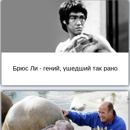
Брюс Ли - гений, ушедший так рано