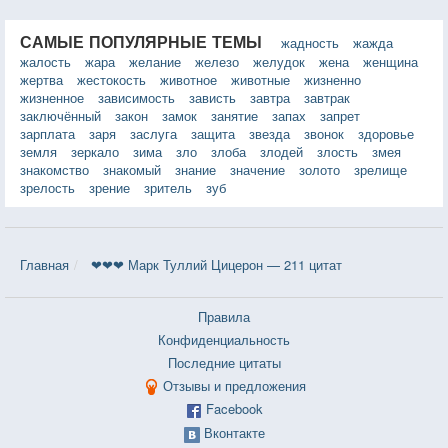
САМЫЕ ПОПУЛЯРНЫЕ ТЕМЫ
жадность
жажда
жалость
жара
желание
железо
желудок
жена
женщина
жертва
жестокость
животное
животные
жизненно
жизненное
зависимость
зависть
завтра
завтрак
заключённый
закон
замок
занятие
запах
запрет
зарплата
заря
заслуга
защита
звезда
звонок
здоровье
земля
зеркало
зима
зло
злоба
злодей
злость
змея
знакомство
знакомый
знание
значение
золото
зрелище
зрелость
зрение
зритель
зуб
Главная
❤❤❤ Марк Туллий Цицерон — 211 цитат
Правила
Конфиденциальность
Последние цитаты
Отзывы и предложения
Facebook
Вконтакте