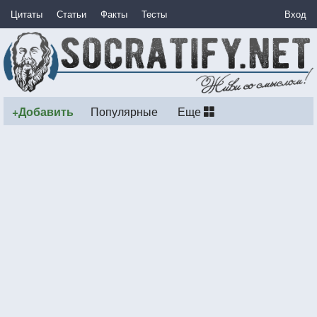
Цитаты
Статьи
Факты
Тесты
Вход
+Добавить
Популярные
Еще