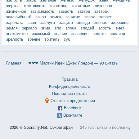
жертва
жестокость
животное
животные
жизненно
жизненное
зависимость
зависть
завтра
завтрак
заключённый
закон
замок
занятие
запах
запрет
зарплата
заря
заслуга
защита
звезда
звонок
здоровье
земля
зеркало
зима
зло
злоба
злодей
злость
змея
знакомство
знакомый
знание
значение
золото
зрелище
зрелость
зрение
зритель
зуб
Главная
❤❤❤ Мартин Иден (Джек Лондон) — 93 цитаты
Правила
Конфиденциальность
Последние цитаты
Отзывы и предложения
Facebook
Вконтакте
2026 © Socratify.Net, Сократифай
245 тыс. цитат и пословиц