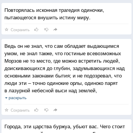
Повторялась исконная трагедия одиночки,
пытающегося внушить истину миру.
Сохранить
Ведь он не знал, что сам обладает выдающимся
умом, не знал также, что гостиные всевозможных
Морзов не то место, где можно встретить людей,
доискивающихся до глубин, задумывающихся над
основными законами бытия; и не подозревал, что
люди эти – точно одинокие орлы, одиноко парят
в лазурной небесной выси над землей,
обремененной толпами, чей удел – стадное
раскрыть
существованье.
Сохранить
Города, эти царства буржуа, убьют вас. Чего стоит