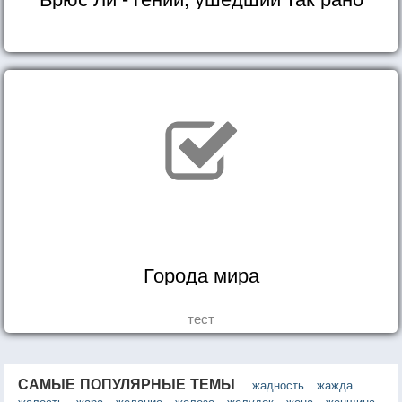
Города мира
тест
САМЫЕ ПОПУЛЯРНЫЕ ТЕМЫ
жадность
жажда
жалость
жара
желание
железо
желудок
жена
женщина