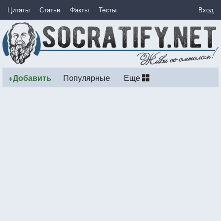
Цитаты
Статьи
Факты
Тесты
Вход
+Добавить
Популярные
Еще