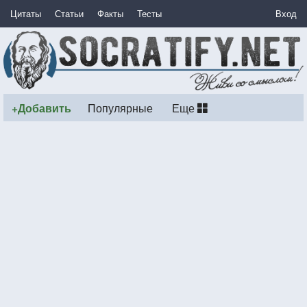
Цитаты
Статьи
Факты
Тесты
Вход
+Добавить
Популярные
Еще