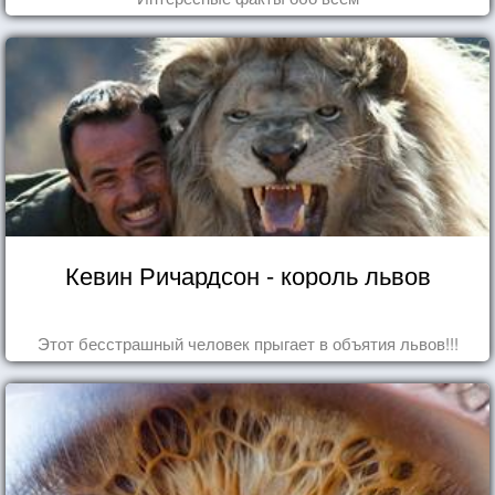
Кевин Ричардсон - король львов
Этот бесстрашный человек прыгает в объятия львов!!!