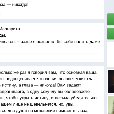
аза — никогда!
я
Маргарита.
ды.
ипел он, – разве я позволил бы себе налить даме
я
колько же раз я говорил вам, что основная ваша
вы недооцениваете значения человеческих глаз.
 истину, а глаза — никогда! Вам задают
здрагиваете, в одну секунду вы овладеваете
ать, чтобы укрыть истину, и весьма убедительно
 вашем лице не шевельнется, но, увы,
со дна души на мгновение прыгает в глаза,