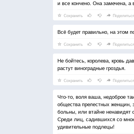
и все кончено. Она замечена, а
Сохранить
Поделитьс
Всё будет правильно, на этом п
Сохранить
Поделитьс
Не бойтесь, королева, кровь да
растут виноградные гроздья.
Сохранить
Поделитьс
Что-то, воля ваша, недоброе та
общества прелестных женщин, з
больны, или втайне ненавидят
Среди лиц, садившихся со мно
удивительные подлецы!