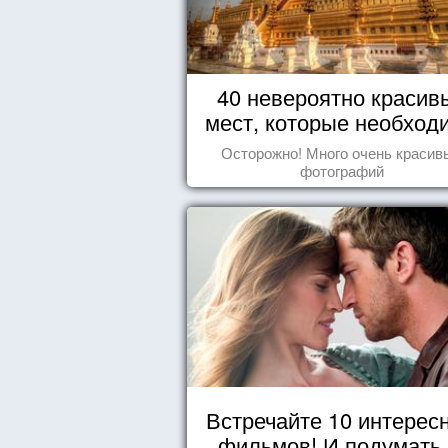
40 невероятно красив
мест, которые необход
увидеть пока вы жив
Осторожно! Много очень красив
фотографий
Встречайте 10 интерес
фильмов! И подумать,