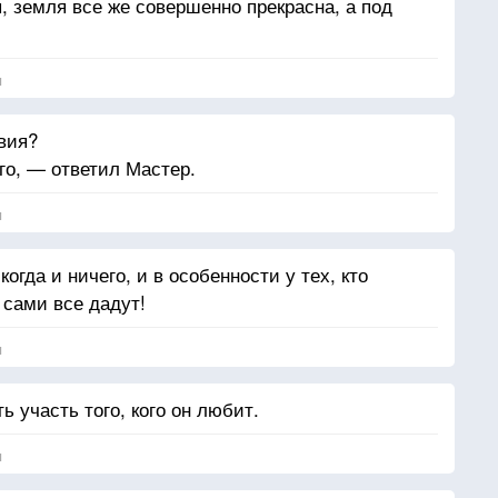
, земля все же совершенно прекрасна, а под
я
вия?
о, — ответил Мастер.
я
когда и ничего, и в особенности у тех, кто
 сами все дадут!
я
ь участь того, кого он любит.
я