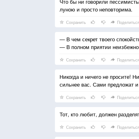
Что бы ни говорили пессимисты
луною и просто неповторима.
Сохранить
Поделитьс
— В чем секрет твоего спокойст
— В полном приятии неизбежног
Сохранить
Поделитьс
Никогда и ничего не просите! Ни
сильнее вас. Сами предложат и
Сохранить
Поделитьс
Тот, кто любит, должен разделят
Сохранить
Поделитьс