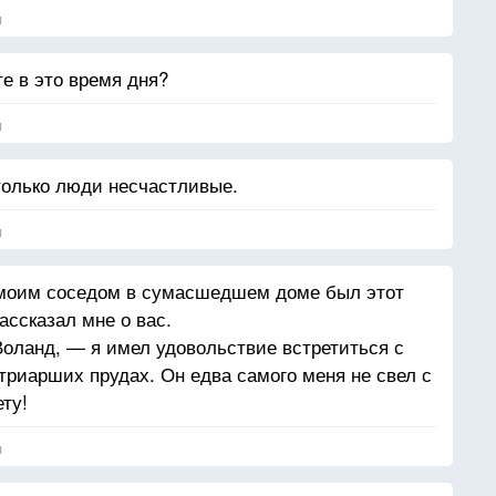
я
е в это время дня?
я
 только люди несчастливые.
я
моим соседом в сумасшедшем доме был этот
ассказал мне о вас.
Воланд, — я имел удовольствие встретиться с
риарших прудах. Он едва самого меня не свел с
ету!
я