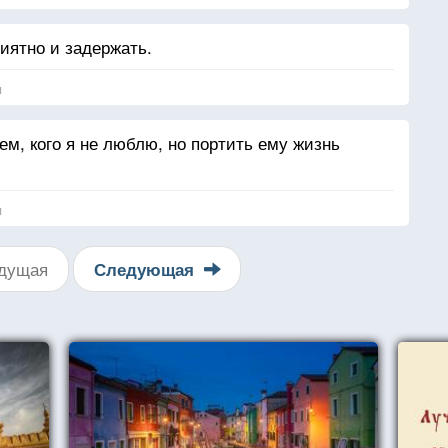
иятно и задержать.
я
тем, кого я не люблю, но портить ему жизнь
я
дущая
Следующая