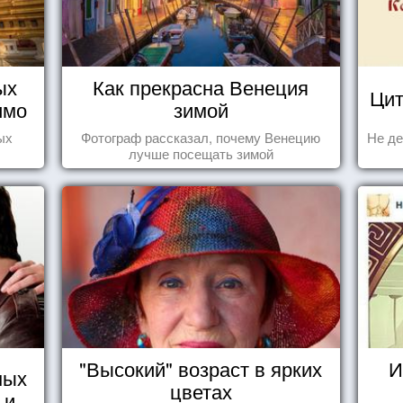
ых
Как прекрасна Венеция
Цит
имо
зимой
ы
ых
Фотограф рассказал, почему Венецию
Не де
лучше посещать зимой
"Высокий" возраст в ярких
И
ных
цветах
 и