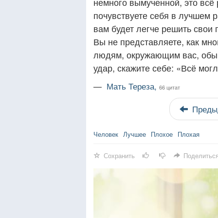
немного вымученной, это всё 
почувствуете себя в лучшем 
вам будет легче решить свои
Вы не представляете, как мно
людям, окружающим вас, обыч
удар, скажите себе: «Всё могл
—
Мать Тереза,
66 цитат
Преды
Человек
Лучшее
Плохое
Плохая
Сохранить
Поделитьс