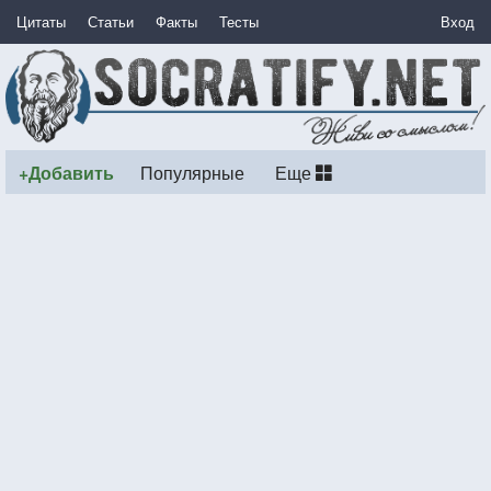
Цитаты
Статьи
Факты
Тесты
Вход
+Добавить
Популярные
Еще