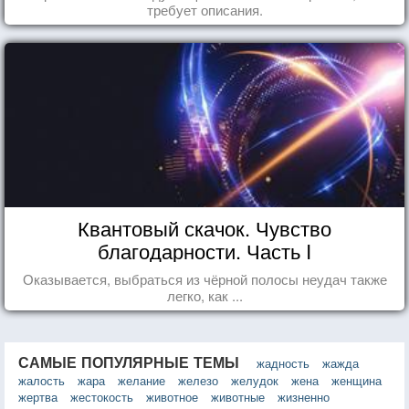
требует описания.
Квантовый скачок. Чувство
благодарности. Часть I
Оказывается, выбраться из чёрной полосы неудач также
легко, как ...
САМЫЕ ПОПУЛЯРНЫЕ ТЕМЫ
жадность
жажда
жалость
жара
желание
железо
желудок
жена
женщина
жертва
жестокость
животное
животные
жизненно