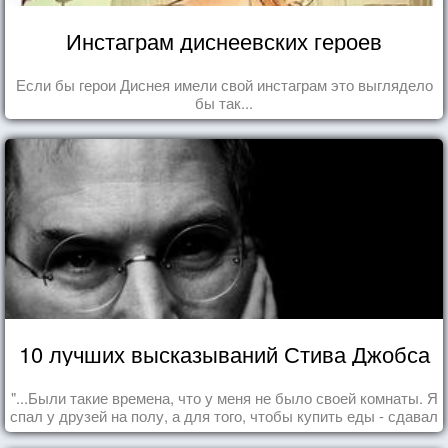
Инстаграм диснеевских героев
Если бы герои Диснея имели свой инстаграм это выглядело
бы так...
10 лучших высказываний Стива Джобса
"...Были такие времена, что у меня не было своей комнаты. Я
спал у друзей на полу, а для того, чтобы купить еды - сдавал
бутылки из под кока-колы"