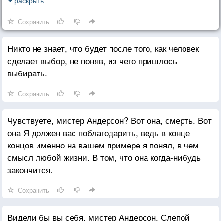
восприятия. Хрупкие логические теории слабого
раскрыть
человека, который отчаянно пытается оправдать
Сохранить
свое существование — бесцельное
и бессмысленное! Но они, мистер Андерсон, как
Никто не знает, что будет после того, как человек
и Матрица, столь же искусственны. Только человек
сделает выбор, не поняв, из чего пришлось
может выдумать скучное и безжизненное понятие
выбирать.
«любовь»! Вам пора это увидеть, мистер Андерсон,
увидеть и понять! Вы не можете победить,
Сохранить
продолжать борьбу бессмысленно. Почему, мистер
Андерсон, почему вы упорствуете?
Чувствуете, мистер Андерсон? Вот она, смерть. Вот
она Я должен вас поблагодарить, ведь в конце
концов именно на вашем примере я понял, в чем
смысл любой жизни. В том, что она когда-нибудь
закончится.
Сохранить
Видели бы вы себя, мистер Андерсон. Слепой