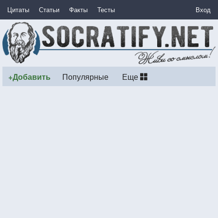
Цитаты
Статьи
Факты
Тесты
Вход
+Добавить
Популярные
Еще