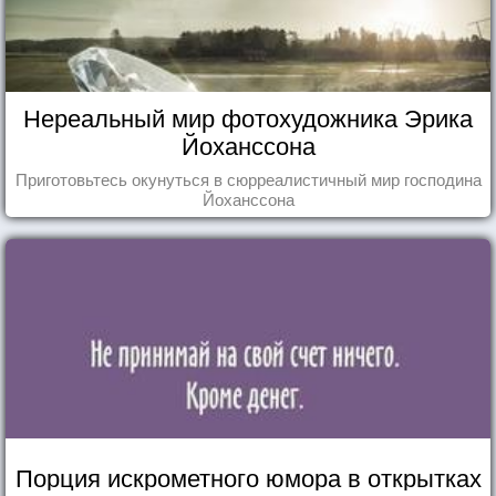
Нереальный мир фотохудожника Эрика
Йоханссона
Приготовьтесь окунуться в сюрреалистичный мир господина
Йоханссона
Порция искрометного юмора в открытках