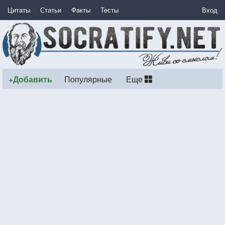
Цитаты
Статьи
Факты
Тесты
Вход
+Добавить
Популярные
Еще