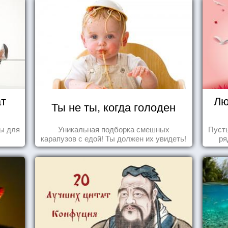
ат
Лю
Ты не ты, когда голоден
ы для
Уникальная подборка смешных
Пуст
карапузов с едой! Ты должен их увидеть!
ря