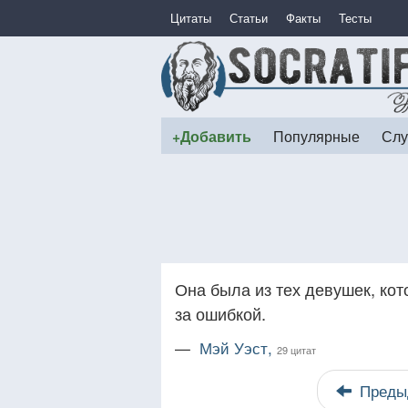
Цитаты
Статьи
Факты
Тесты
+Добавить
Популярные
Слу
Она была из тех девушек, ко
за ошибкой.
—
Мэй Уэст,
29 цитат
Преды