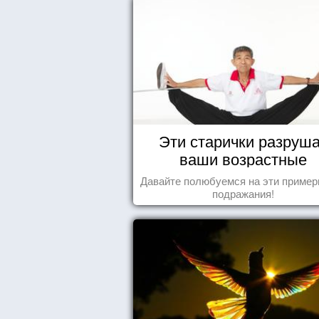
Эти старички разруш
ваши возрастные
стереотипы
Давайте полюбуемся на эти пример
подражания!