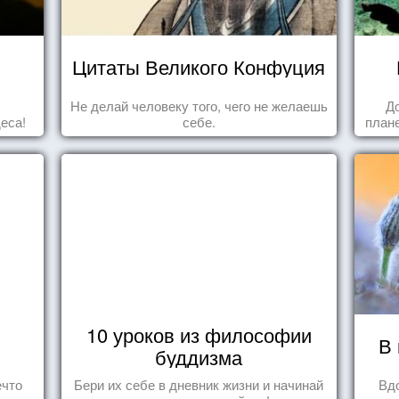
Цитаты Великого Конфуция
Не делай человеку того, чего не желаешь
Д
еса!
себе.
плане
10 уроков из философии
В 
буддизма
ечто
Бери их себе в дневник жизни и начинай
Вд