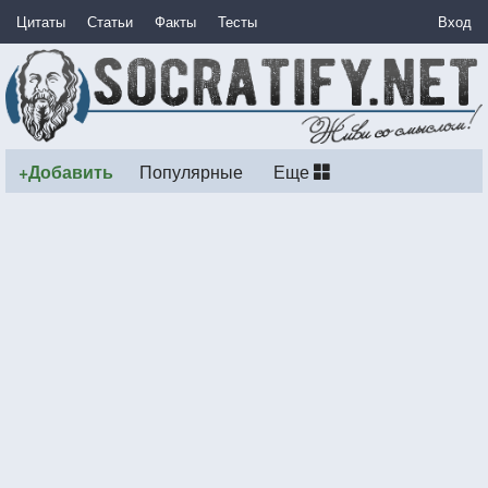
Цитаты
Статьи
Факты
Тесты
Вход
+Добавить
Популярные
Еще