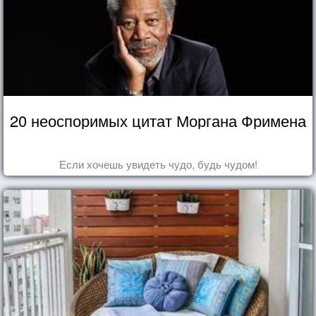
20 неоспоримых цитат Моргана Фримена
Если хочешь увидеть чудо, будь чудом!