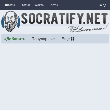
Цитаты
Статьи
Факты
Тесты
Вход
+Добавить
Популярные
Еще