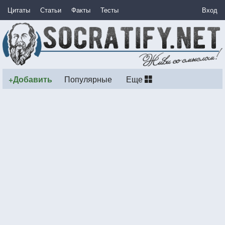
Цитаты
Статьи
Факты
Тесты
Вход
+Добавить
Популярные
Еще