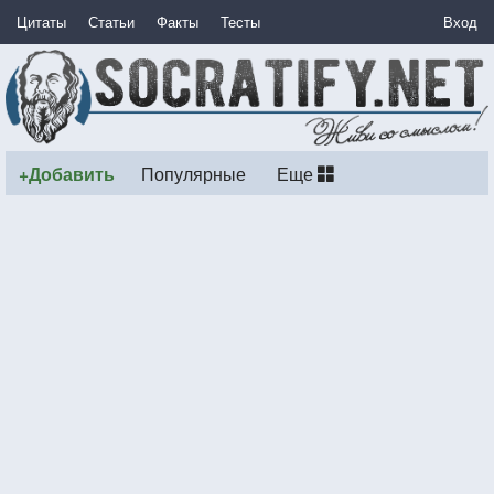
Цитаты
Статьи
Факты
Тесты
Вход
+Добавить
Популярные
Еще