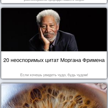
20 неоспоримых цитат Моргана Фримена
Если хочешь увидеть чудо, будь чудом!