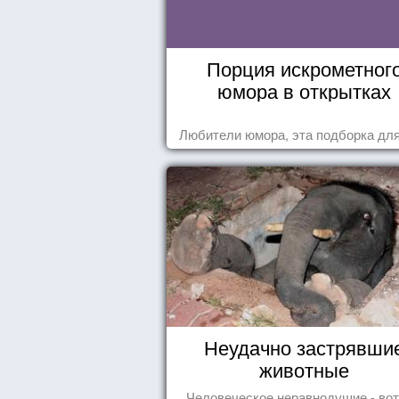
Порция искрометног
юмора в открытках
Любители юмора, эта подборка для
Неудачно застрявши
животные
Человеческое неравнодушие - вот