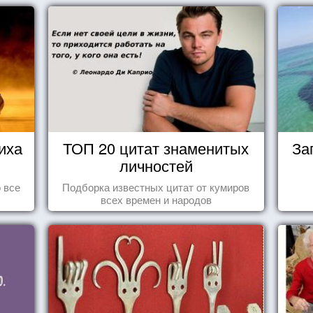
иха
ТОП 20 цитат знаменитых
За
личностей
 все
Подборка известных цитат от кумиров
всех времен и народов