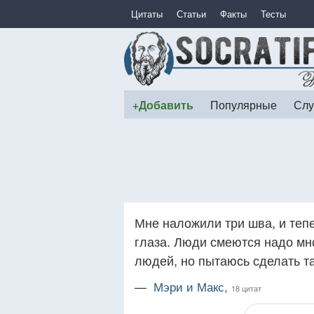
Цитаты
Статьи
Факты
Тесты
+Добавить
Популярные
Слу
Мне наложили три шва, и теп
глаза. Люди смеются надо мн
людей, но пытаюсь сделать та
—
Мэри и Макс,
18 цитат