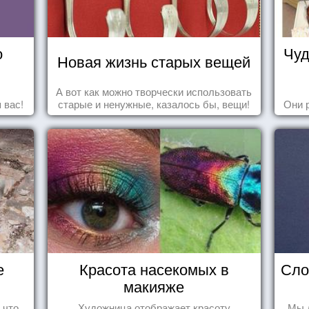
о
Чуд
Новая жизнь старых вещей
А вот как можно творчески использовать
 вас!
старые и ненужные, казалось бы, вещи!
Они 
е
Красота насекомых в
Сло
макияже
 что
Художница отображает красоту
Мы 