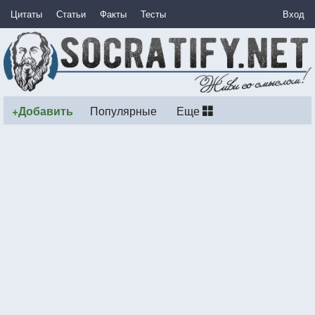
Цитаты
Статьи
Факты
Тесты
Вход
+Добавить
Популярные
Еще