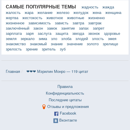
САМЫЕ ПОПУЛЯРНЫЕ ТЕМЫ
жадность
жажда
жалость
жара
желание
железо
желудок
жена
женщина
жертва
жестокость
животное
животные
жизненно
жизненное
зависимость
зависть
завтра
завтрак
заключённый
закон
замок
занятие
запах
запрет
зарплата
заря
заслуга
защита
звезда
звонок
здоровье
земля
зеркало
зима
зло
злоба
злодей
злость
змея
знакомство
знакомый
знание
значение
золото
зрелище
зрелость
зрение
зритель
зуб
Главная
❤❤❤ Мэрилин Монро — 119 цитат
Правила
Конфиденциальность
Последние цитаты
Отзывы и предложения
Facebook
Вконтакте