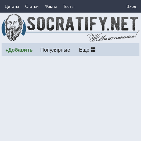
Цитаты
Статьи
Факты
Тесты
Вход
+Добавить
Популярные
Еще