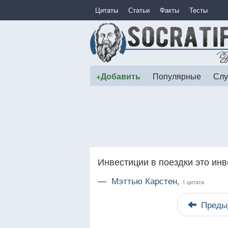
Цитаты
Статьи
Факты
Тесты
+Добавить
Популярные
Слу
Инвестиции в поездки это инв
—
Мэттью Карстен,
1 цитата
Преды