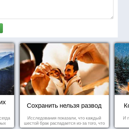
их
Сохранить нельзя развод
К
сегда
Исследования показали, что каждый
И 
рых
шестой брак распадается из-за того, что
ва...
одного из супругов не устраивает та