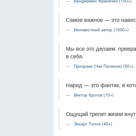
Бенджамин Франклин (100+)
Самое важное — это навест
Неизвестный автор (1000+)
Мы все это делаем: превр
в себя.
Призраки (Чак Паланик) (50+)
Наряд — это фантик, в кот
Виктор Кротов (10+)
Ощущай трепет жизни внутр
Экхарт Толле (40+)