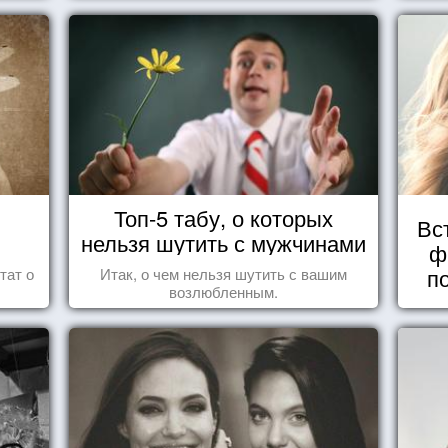
роль, которая выпала ему в семье.
Топ-5 табу, о которых
Вс
нельзя шутить с мужчинами
ф
п
тат о
Итак, о чем нельзя шутить с вашим
возлюбленным.