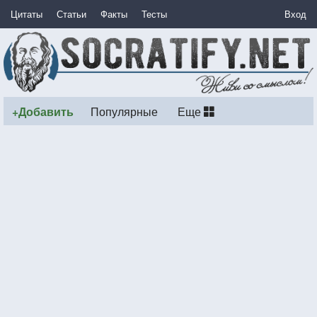
Цитаты
Статьи
Факты
Тесты
Вход
+Добавить
Популярные
Еще