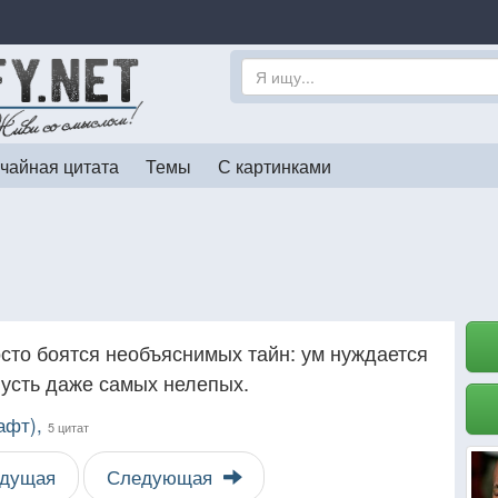
чайная цитата
Темы
С картинками
сто боятся необъяснимых тайн: ум нуждается
пусть даже самых нелепых.
афт),
5 цитат
дущая
Следующая