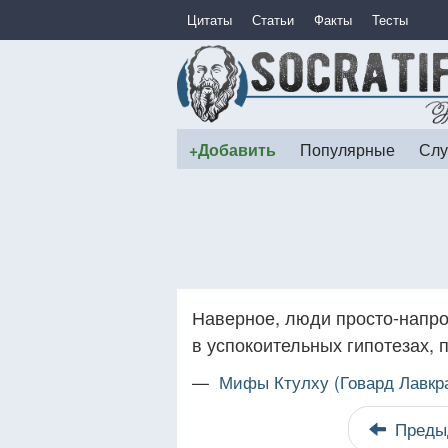
Цитаты
Статьи
Факты
Тесты
+Добавить
Популярные
Слу
Наверное, люди просто-напро
в успокоительных гипотезах, 
—
Мифы Ктулху (Говард Лавкр
Преды