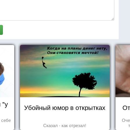
 "у
Убойный юмор в открытках
От
ь себе
Оче
Сказал - как отрезал!