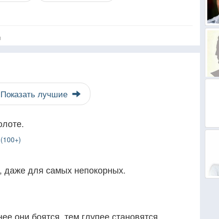
я
Показать лучшие
олоте.
(100+)
, даже для самых непокорных.
ее они боятся, тем глупее становятся.