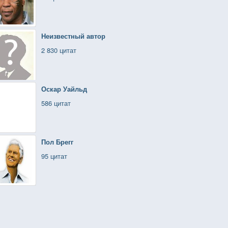
Неизвестный автор
2 830 цитат
Оскар Уайльд
586 цитат
Пол Брегг
95 цитат