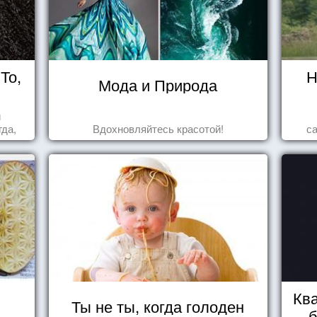
То,
Н
Мода и Природа
и
да,
Вдохновляйтесь красотой!
с
уг к
Ква
Ты не ты, когда голоден
б