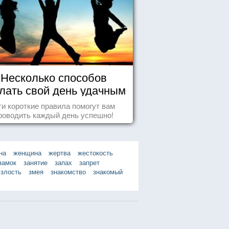
Несколько способов
лать свой день удачным
и короткие правила помогут вам
роводить каждый день успешно!
на
женщина
жертва
жестокость
замок
занятие
запах
запрет
злость
змея
знакомство
знакомый