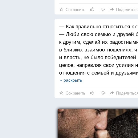
Сохранить
Поделитьс
— Как правильно относиться к с
— Люби свою семью и друзей б
к другим, сделай их радостны
в близких взаимоотношениях, ч
и власть, не было победителей
целое, направляя свои усилия 
отношения с семьей и друзьями
не было у тебя больше потребно
раскрыть
Радостно проводи время с лю
Сохранить
Поделитьс
других такими, какие они есть, 