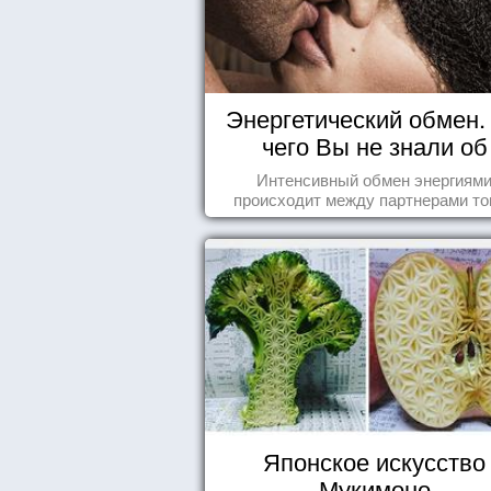
Энергетический обмен. 
чего Вы не знали об
отношениях
Интенсивный обмен энергиям
происходит между партнерами тог
когда они испытывают симпатию др
другу...
Японское искусство
Мукимоно