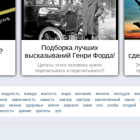
Подборка лучших
?
высказываний Генри Форда!
сде
Цитаты этого человека нужно
Эт
перечитывать и перечитывать!!!
п
жадность
жажда
жалость
жара
желание
железо
желудок
же
нное
зависимость
зависть
завтра
завтрак
заключённый
закон
зда
звонок
здоровье
земля
зеркало
зима
зло
злоба
злодей
релость
зрение
зритель
зуб