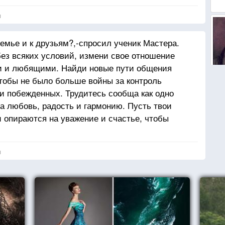
я
емье и к друзьям?,-спросил ученик Мастера.
ез всяких условий, измени свое отношение
ми и любящими. Найди новые пути общения
тобы не было больше войны за контроль
 и побежденных. Трудитесь сообща как одно
на любовь, радость и гармонию. Пусть твои
 опираются на уважение и счастье, чтобы
сти твердить им, как думать и какими быть.
бимыми и прощай им любые обиды. Принимай
я
без оценок и осуждения.