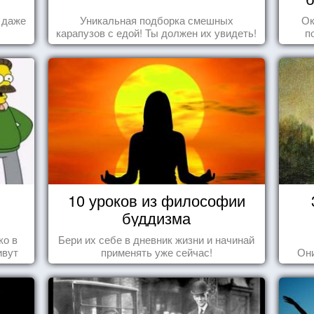
а даже
Уникальная подборка смешных
Ок
карапузов с едой! Ты должен их увидеть!
п
10 уроков из философии
буддизма
ко в
Бери их себе в дневник жизни и начинай
ивут
применять уже сейчас!
Они