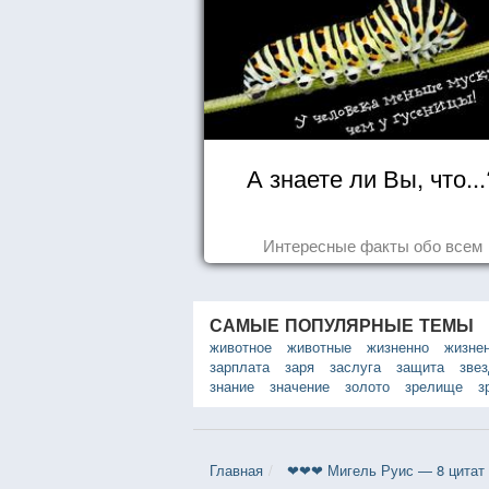
А знаете ли Вы, что...
Интересные факты обо всем
САМЫЕ ПОПУЛЯРНЫЕ ТЕМЫ
животное
животные
жизненно
жизне
зарплата
заря
заслуга
защита
зве
знание
значение
золото
зрелище
з
Главная
❤❤❤ Мигель Руис — 8 цитат