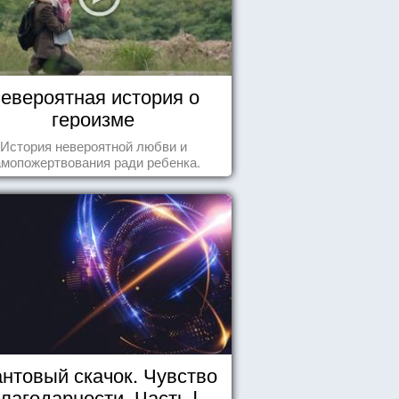
евероятная история о
героизме
История невероятной любви и
амопожертвования ради ребенка.
нтовый скачок. Чувство
лагодарности. Часть I