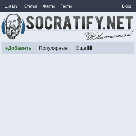
Цитаты
Статьи
Факты
Тесты
Вход
+Добавить
Популярные
Еще