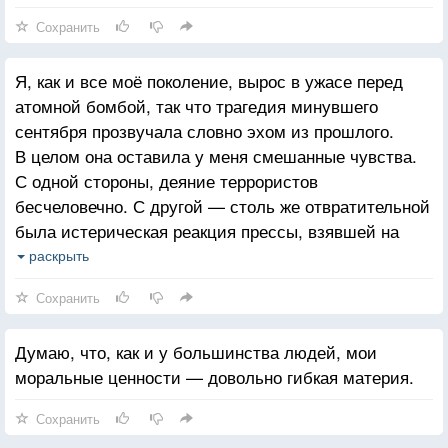
Сохранить
Я, как и все моё поколение, вырос в ужасе перед
атомной бомбой, так что трагедия минувшего
сентября прозвучала словно эхом из прошлого.
В целом она оставила у меня смешанные чувства.
С одной стороны, деяние террористов
бесчеловечно. С другой — столь же отвратительной
была истерическая реакция прессы, взявшей на
себя роль «продавца страха». Наконец, поток
раскрыть
«патриотических» слез, которые продолжают
Сохранить
изливаться с рок-сцены, заставляет задуматься
о сути взаимоотношений рок-н-ролла
Думаю, что, как и у большинства людей, мои
и истеблишмента.
моральные ценности — довольно гибкая материя.
Сохранить