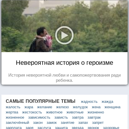
Невероятная история о героизме
История невероятной любви и самопожертвования ради
ребенка.
САМЫЕ ПОПУЛЯРНЫЕ ТЕМЫ
жадность
жажда
жалость
жара
желание
железо
желудок
жена
женщина
жертва
жестокость
животное
животные
жизненно
жизненное
зависимость
зависть
завтра
завтрак
заключённый
закон
замок
занятие
запах
запрет
зарплата
заря
заслуга
защита
звезда
звонок
здоровье