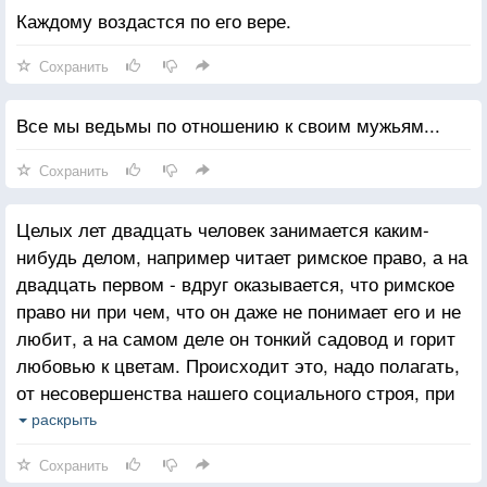
Каждому воздастся по его вере.
Сохранить
Все мы ведьмы по отношению к своим мужьям...
Сохранить
Целых лет двадцать человек занимается каким-
нибудь делом, например читает римское право, а на
двадцать первом - вдруг оказывается, что римское
право ни при чем, что он даже не понимает его и не
любит, а на самом деле он тонкий садовод и горит
любовью к цветам. Происходит это, надо полагать,
от несовершенства нашего социального строя, при
котором сплошь и рядом попадают на своё место
раскрыть
только к концу жизни.
Сохранить