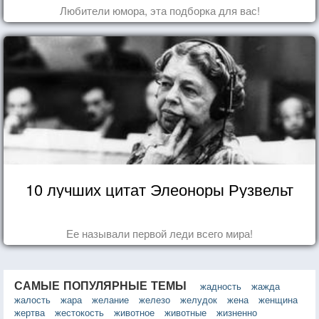
Любители юмора, эта подборка для вас!
10 лучших цитат Элеоноры Рузвельт
Ее называли первой леди всего мира!
САМЫЕ ПОПУЛЯРНЫЕ ТЕМЫ
жадность
жажда
жалость
жара
желание
железо
желудок
жена
женщина
жертва
жестокость
животное
животные
жизненно