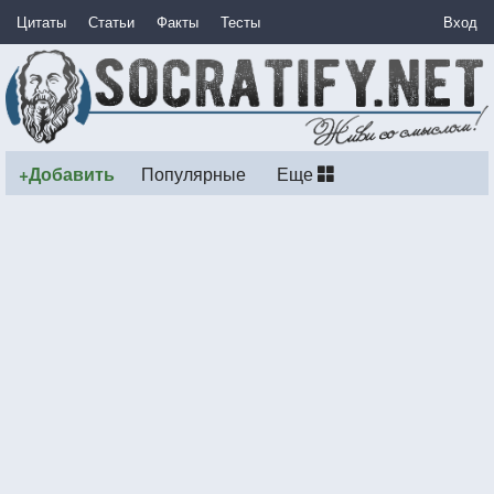
Цитаты
Статьи
Факты
Тесты
Вход
+Добавить
Популярные
Еще