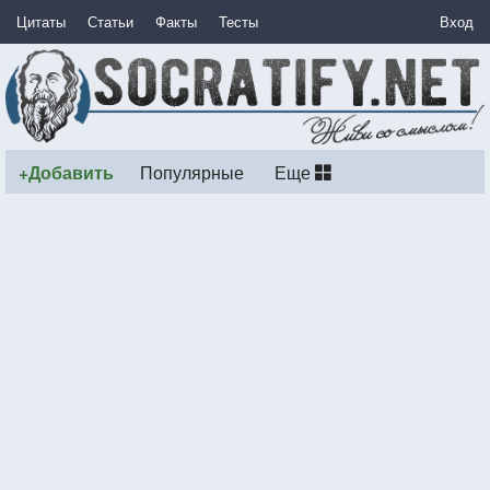
Цитаты
Статьи
Факты
Тесты
Вход
+Добавить
Популярные
Еще