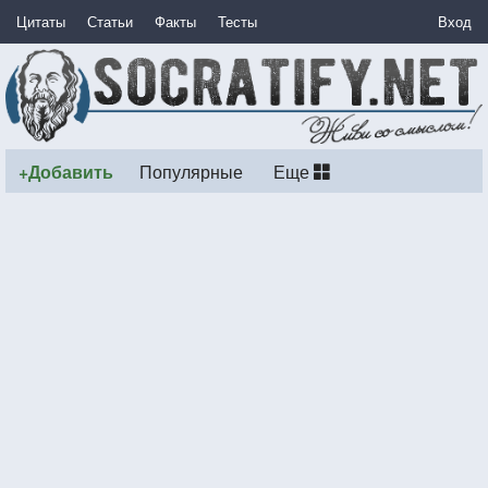
Цитаты
Статьи
Факты
Тесты
Вход
+Добавить
Популярные
Еще