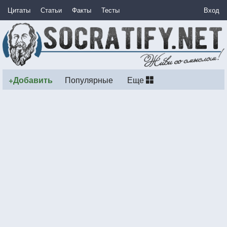
Цитаты
Статьи
Факты
Тесты
Вход
+Добавить
Популярные
Еще