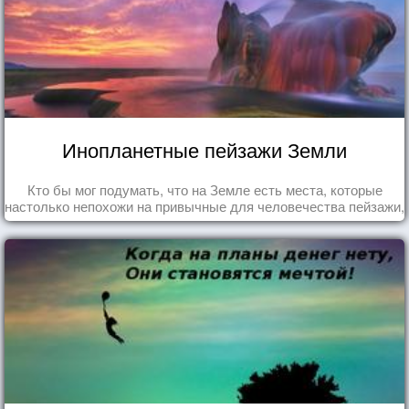
Инопланетные пейзажи Земли
Кто бы мог подумать, что на Земле есть места, которые
настолько непохожи на привычные для человечества пейзажи,
что кажутся и вовсе инопланетными!