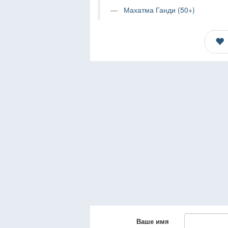
Махатма Ганди (50+)
Ваше имя