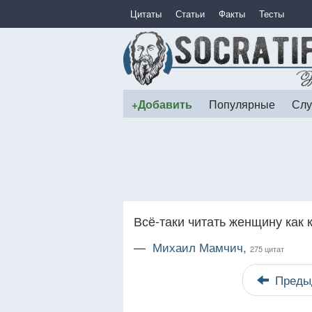
Цитаты
Статьи
Факты
Тесты
+Добавить
Популярные
Слу
Всё-таки читать женщину как 
—
Михаил Мамчич,
275 цитат
Преды