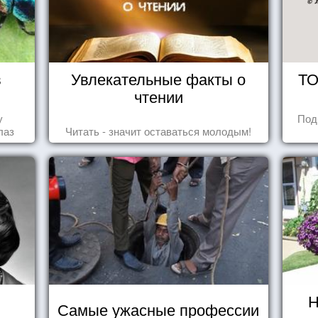
в
Увлекательные факты о
ТО
чтении
у
Под
лаз
Читать - значит оставаться молодым!
Н
Самые ужасные профессии