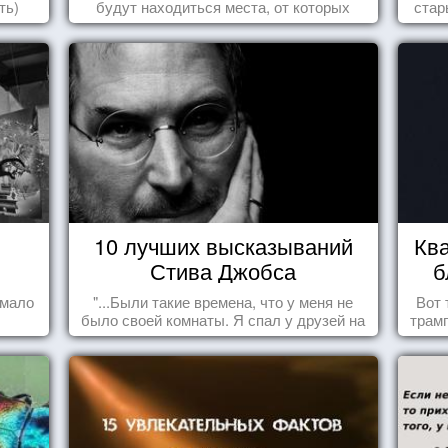
ть)
будут находиться места, от которых
стар
перехватывает дух и кружится голова...
10 лучших высказываний
Ква
Стива Джобса
б
 мало
"...Были такие времена, что у меня не
Вот 
было своей комнаты. Я спал у друзей на
трамп
полу, а для того, чтобы купить еды -
сдавал бутылки из под кока-колы"