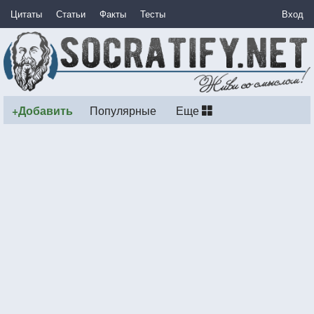
Цитаты
Статьи
Факты
Тесты
Вход
+Добавить
Популярные
Еще