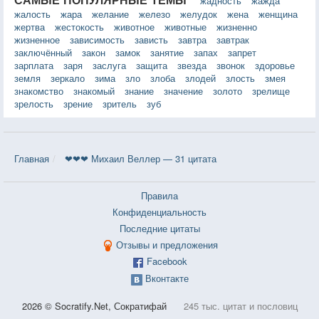
жадность
жажда
жалость
жара
желание
железо
желудок
жена
женщина
жертва
жестокость
животное
животные
жизненно
жизненное
зависимость
зависть
завтра
завтрак
заключённый
закон
замок
занятие
запах
запрет
зарплата
заря
заслуга
защита
звезда
звонок
здоровье
земля
зеркало
зима
зло
злоба
злодей
злость
змея
знакомство
знакомый
знание
значение
золото
зрелище
зрелость
зрение
зритель
зуб
Главная
❤❤❤ Михаил Веллер — 31 цитата
Правила
Конфиденциальность
Последние цитаты
Отзывы и предложения
Facebook
Вконтакте
2026 © Socratify.Net, Сократифай
245 тыс. цитат и пословиц