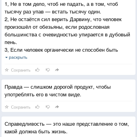
1, Не в том дело, чтоб не падать, а в том, чтоб
тысячу раз упав — встать тысячу один.
2, Не остаётся сил верить Дарвину, что человек
произошёл от обезьяны, если родословная
большинства с очевидностью упирается в дубовый
пень.
3, Если человек органически не способен быть
свободным, и с приходом свободы выдумывает
раскрыть
себе новое рабство и погружается в него — так ему
Сохранить
и привычнее, и спокойнее, и понятнее, — то там
ему и место, и жалеть его не надо. И слушать
Правда — слишком дорогой продукт, чтобы
незачем, и верить нельзя.
употреблять его в чистом виде.
Сохранить
Справедливость — это наше представление о том,
какой должна быть жизнь.