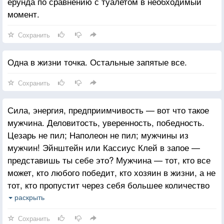
ерунда по сравнению с туалетом в необходимый
момент.
Сохранить
Одна в жизни точка. Остальные запятые все.
Сохранить
Сила, энергия, предприимчивость — вот что такое
мужчина. Деловитость, уверенность, победность.
Цезарь не пил; Наполеон не пил; мужчины из
мужчин! Эйнштейн или Кассиус Клей в запое —
представишь ты себе это? Мужчина — тот, кто все
может, кто любого победит, кто хозяин в жизни, а не
тот, кто пропустит через себя большее количество
алкоголя. Что за ахинея: фильтровать дым своими
раскрыть
легкими и спирт — своей печенью. Тогда самым
Сохранить
настоящим мужчиной будет гибрид фильтра-