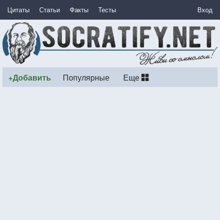
Цитаты
Статьи
Факты
Тесты
Вход
+Добавить
Популярные
Еще