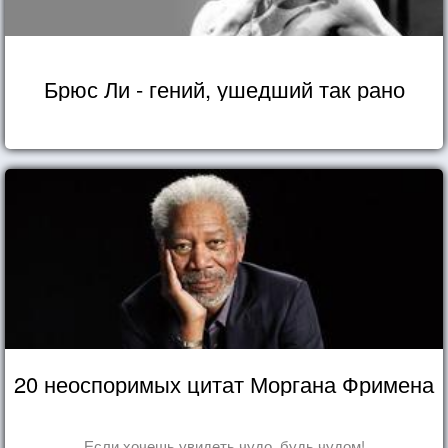
Брюс Ли - гений, ушедший так рано
20 неоспоримых цитат Моргана Фримена
Если хочешь увидеть чудо, будь чудом!