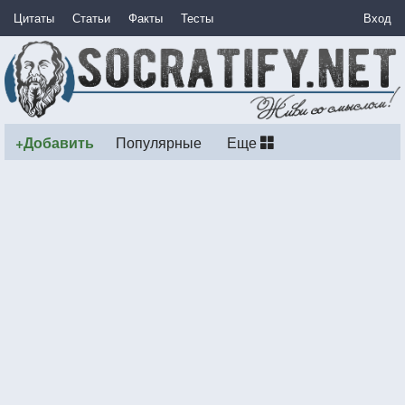
Цитаты
Статьи
Факты
Тесты
Вход
+Добавить
Популярные
Еще