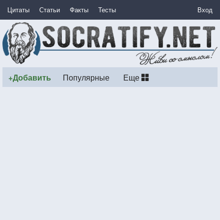
Цитаты
Статьи
Факты
Тесты
Вход
+Добавить
Популярные
Еще