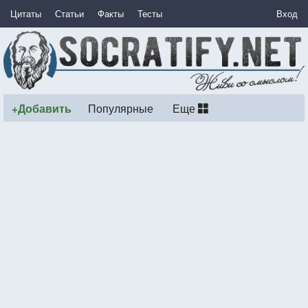
Цитаты
Статьи
Факты
Тесты
Вход
+Добавить
Популярные
Еще