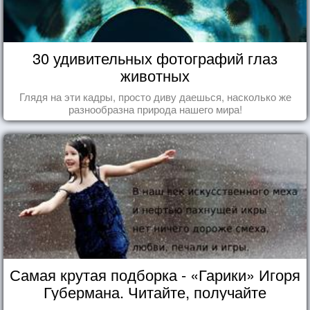
30 удивительных фотографий глаз
животных
Глядя на эти кадры, просто диву даешься, насколько же
разнообразна природа нашего мира!
Самая крутая подборка - «Гарики» Игоря
Губермана. Читайте, получайте
удовольствие!