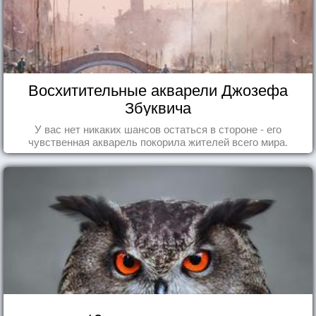
Восхитительные акварели Джозефа
Збуквича
У вас нет никаких шансов остаться в стороне - его
чувственная акварель покорила жителей всего мира.