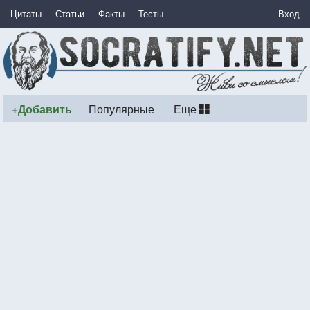
Цитаты
Статьи
Факты
Тесты
Вход
+Добавить
Популярные
Еще