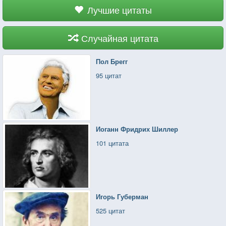
Лучшие цитаты
Случайная цитата
Пол Брегг
95 цитат
Иоганн Фридрих Шиллер
101 цитата
Игорь Губерман
525 цитат