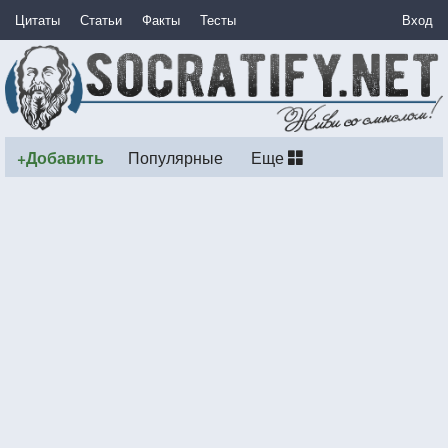
Цитаты
Статьи
Факты
Тесты
Вход
+Добавить
Популярные
Еще