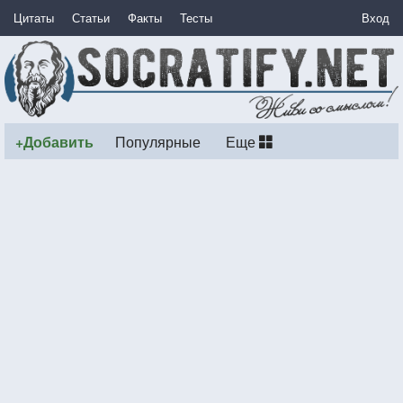
Цитаты
Статьи
Факты
Тесты
Вход
+Добавить
Популярные
Еще