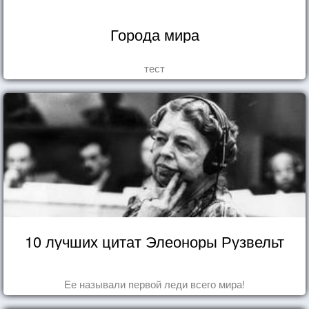
Города мира
тест
10 лучших цитат Элеоноры Рузвельт
Ее называли первой леди всего мира!