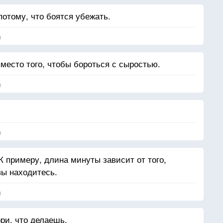
отому, что боятся убежать.
я
место того, чтобы бороться с сыростью.
я
я
К примеру, длина минуты зависит от того,
вы находитесь.
я
ори, что делаешь.