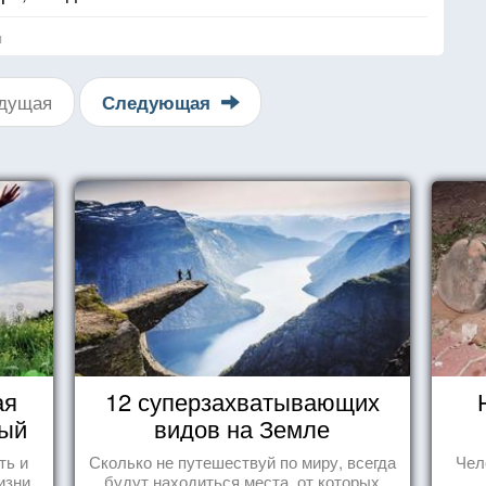
я
дущая
Следующая
ая
12 суперзахватывающих
вый
видов на Земле
ть и
Сколько не путешествуй по миру, всегда
Чел
изни
будут находиться места, от которых