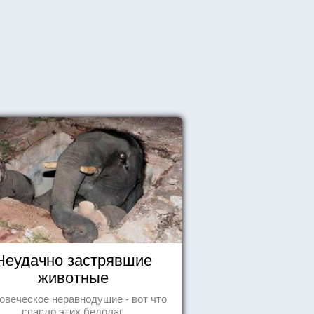
Неудачно застрявшие
животные
овеческое неравнодушие - вот что
спасло этих бедолаг.