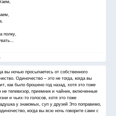
таем,
.
маем,
а.
а полку,
вать...
ого толку?
итать!
я
оманы,
гда вы ночью просыпаетесь от собственного
 выбирать.
ество. Одиночество – это не тогда, когда вы
рано
т, как было брошено год назад, хотя это тоже
тать?
о не телевизор, приемник и чайник, включенные
ни и чьих-то голосов, хотя это тоже
адушка у знакомых, суп у друзей Это поправимо,
трок.
диночество, когда вы всю ночь говорите сами с
и лиги,