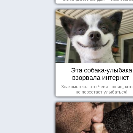
осознанно и с удовольствием. Как 
попробуем разобраться на реаль
примерах.
Эта собака-улыбака
взорвала интернет!
Знакомьтесь: это Чеви - шпиц, ко
не перестает улыбаться!