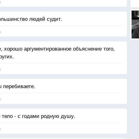
я
ольшинство людей судит.
я
е, хорошо аргументированное объяснение того,
ругих.
я
ы перебиваете.
я
тело - с годами родную душу.
я