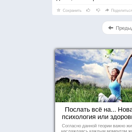
Сохранить
Поделитьс
Преды
Послать всё на... Нов
психология или здоро
пофигизм.
Согласно данной теории важно жи
наслаждаясь каждым моментом ж