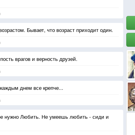
 бы смог.
я
й и тайной,
линный урок.
возрастом. Бывает, что возраст приходит один.
чайно,
ь между строк.
я
пость врагов и верность друзей.
я
 каждым днем все крепче...
я
ое нужно Любить. Не умеешь любить - сиди и