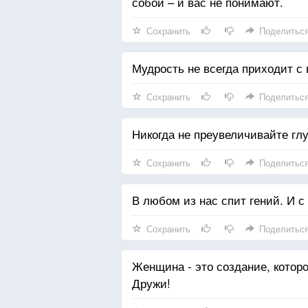
собой – и вас не понимают.
С листа прочитать их не каждый
Сохранить
Поделитьс
Наш мир весь наполнен загадко
А жизнь в нём — лишь самый д
Мудрость не всегда приходит с 
Ничто не поверхностно и не слу
Попробуй лишь только взглянут
Сохранить
Поделитьс
Никогда не преувеличивайте глу
Сохранить
Поделитьс
В любом из нас спит гений. И с
Сохранить
Поделитьс
Женщина - это создание, котор
Дружи!