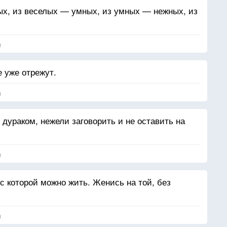
х, из веселых — умных, из умных — нежных, из
я
е уже отрежут.
я
дураком, нежели заговорить и не оставить на
я
с которой можно жить. Женись на той, без
я