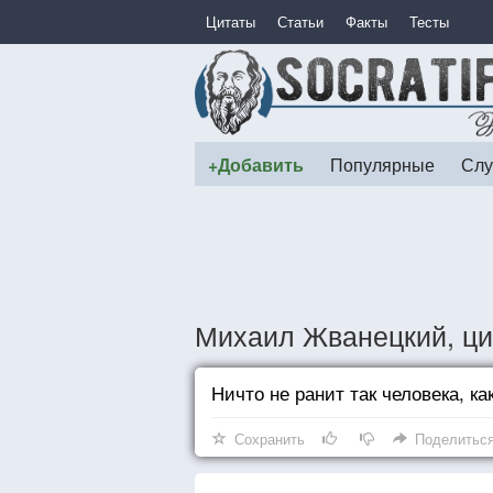
Цитаты
Статьи
Факты
Тесты
+Добавить
Популярные
Слу
Михаил Жванецкий, ци
Ничто не ранит так человека, ка
Сохранить
Поделитьс