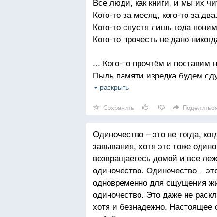
Все люди, как книги, и мы их чи
Кого-то за месяц, кого-то за два
Кого-то спустя лишь года пони
Кого-то прочесть не дано никогд
... Кого-то прочтём и поставим н
Пыль памяти изредка будем сду
И в сердце храним... но что с эт
раскрыть
Ведь не интересно второй раз ч
Сохранить
Поделитьс
Есть люди — поэмы и люди - р
Одиночество – это не тогда, ко
Стихи есть и проза — лишь вам
завывания, хотя это тоже одиноч
А может быть, вам это всё ещё 
возвращаетесь домой и все лежи
И лучше журнальчик пока полис
одиночество. Одиночество – эт
одновременно для ощущения жиз
Бывают понятные, явные книги,
одиночество. Это даже не раскл
Кого-то же надо читать между с
хотя и безнадежно. Настоящее о
Есть ноты — сплошные оттенки 