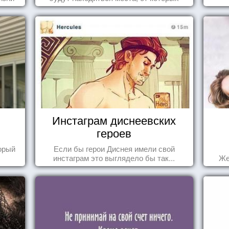
это,
перехватывает дух и кружится голова...
ных
Инстаграм диснеевских
героев
торый
Если бы герои Диснея имели свой
инстаграм это выглядело бы так...
Же