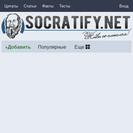
Цитаты
Статьи
Факты
Тесты
Вход
+Добавить
Популярные
Еще