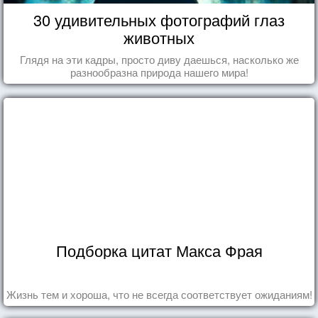
30 удивительных фотографий глаз
животных
Глядя на эти кадры, просто диву даешься, насколько же
разнообразна природа нашего мира!
Подборка цитат Макса Фрая
Жизнь тем и хороша, что не всегда соответствует ожиданиям!