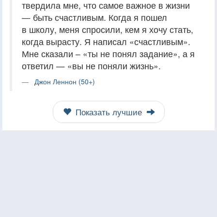
твердила мне, что самое важное в жизни
— быть счастливым. Когда я пошел
в школу, меня спросили, кем я хочу стать,
когда вырасту. Я написал «счастливым».
Мне сказали – «ты не понял задание», а я
ответил — «вы не поняли жизнь».
Джон Леннон (50+)
Показать лучшие