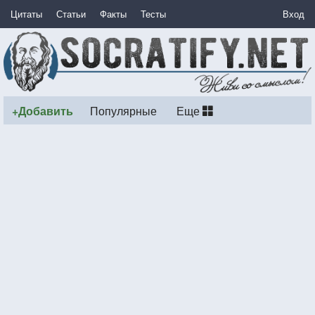
Цитаты
Статьи
Факты
Тесты
Вход
+Добавить
Популярные
Еще