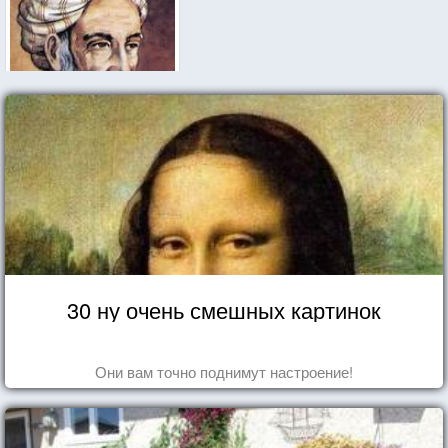
30 ну очень смешных картинок
Они вам точно поднимут настроение!