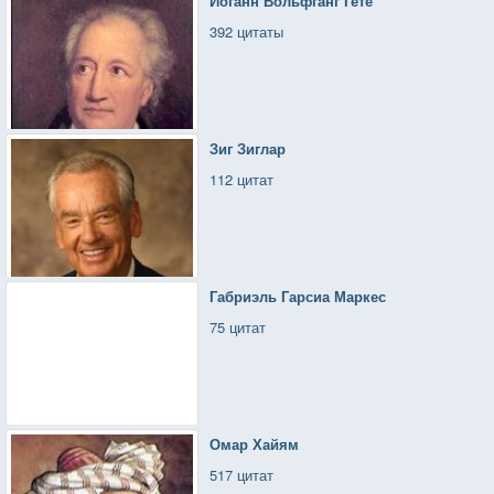
Иоганн Вольфганг Гете
392 цитаты
Зиг Зиглар
112 цитат
Габриэль Гарсиа Маркес
75 цитат
Омар Хайям
517 цитат