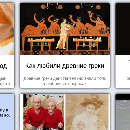
вод
Как любили древние греки
дый
Древние греки действительно знали толк
Го
, что
в любовных вопросах
 та
ье.