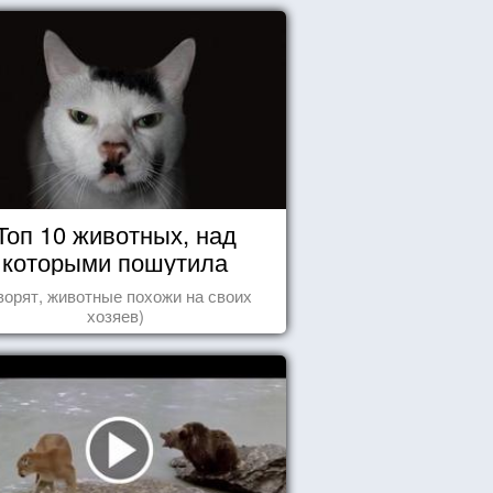
Топ 10 животных, над
которыми пошутила
природа
ворят, животные похожи на своих
хозяев)