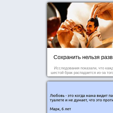
Сохранить нельзя раз
Исследования показали, что каж
шестой брак распадается из-за того
одного из супругов не устраивает
роль, которая выпала ему в сем