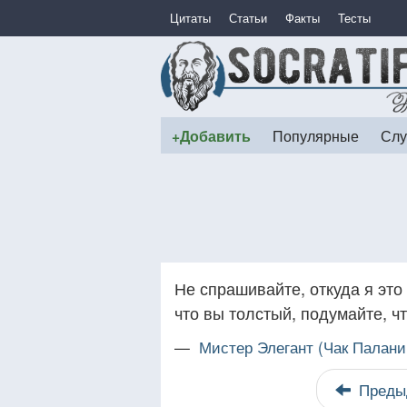
Цитаты
Статьи
Факты
Тесты
+Добавить
Популярные
Слу
Не спрашивайте, откуда я это
что вы толстый, подумайте, ч
—
Мистер Элегант (Чак Палани
Преды