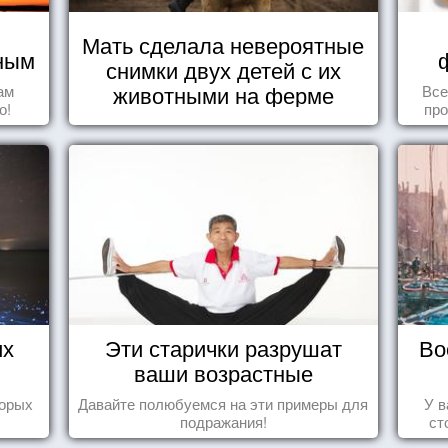
Мать сделала невероятные
чным
снимки двух детей с их
животными на ферме
ам
Все
о!
про
их
Эти старички разрушат
Во
ваши возрастные
стереотипы
торых
Давайте полюбуемся на эти примеры для
У в
подражания!
ст