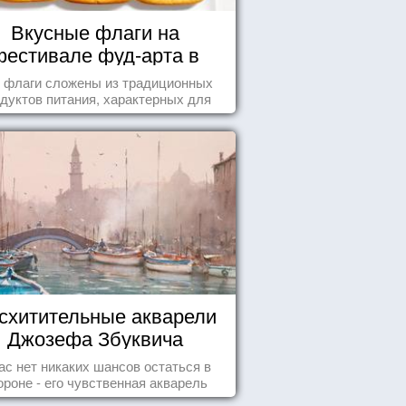
Вкусные флаги на
фестивале фуд-арта в
Сиднее
 флаги сложены из традиционных
дуктов питания, характерных для
этих стран.
схитительные акварели
Джозефа Збуквича
ас нет никаких шансов остаться в
ороне - его чувственная акварель
покорила жителей всего мира.