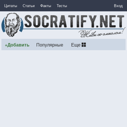
Цитаты
Статьи
Факты
Тесты
Вход
+Добавить
Популярные
Еще